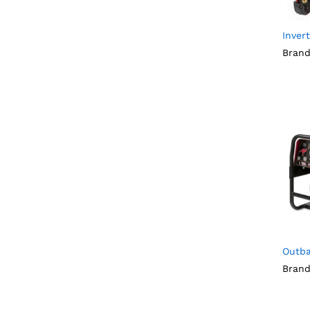
Inver
Brand
Outba
Brand