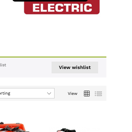
ist
View wishlist
rting
View