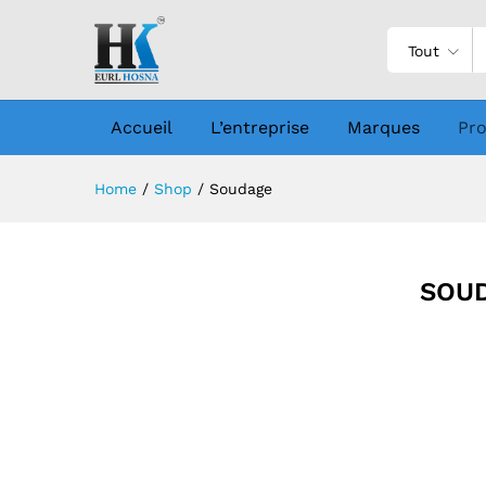
Tout
Accueil
L’entreprise
Marques
Pro
Home
/
Shop
/
Soudage
SOU