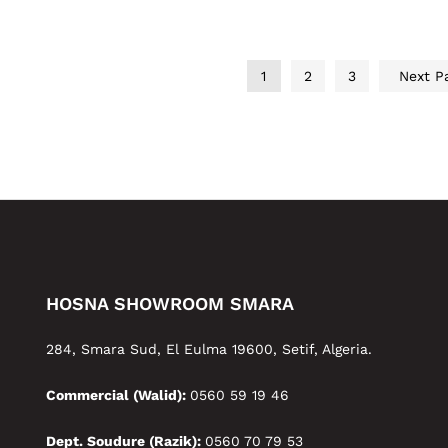
1
2
3
Next P
HOSNA SHOWROOM SMARA
284, Smara Sud, El Eulma 19600, Setif, Algeria.
Commercial (Walid):
0560 59 19 46
Dept. Soudure (Razik):
0560 70 79 53