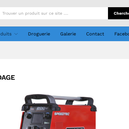
Cherch
duits
Droguerie
Galerie
Contact
Faceb
DAGE