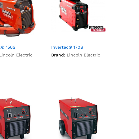
c® 150S
Invertec® 170S
Lincoln Electric
Brand:
Lincoln Electric